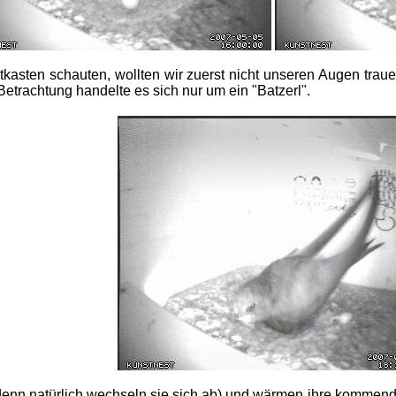
tkasten schauten, wollten wir zuerst nicht unseren Augen tra
Betrachtung handelte es sich nur um ein "Batzerl".
denn natürlich wechseln sie sich ab) und wärmen ihre kommend