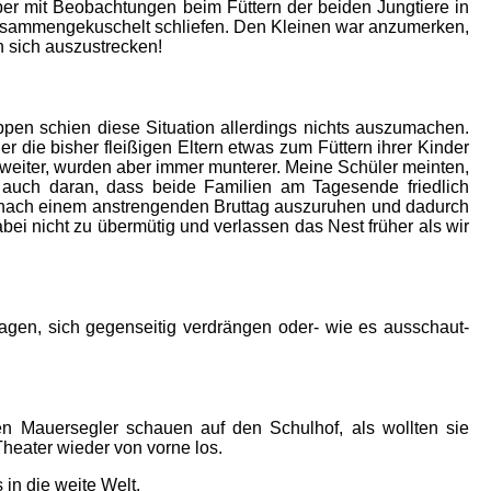
er mit Beobachtungen beim Füttern der beiden Jungtiere in
zusammengekuschelt schliefen. Den Kleinen war anzumerken,
n sich auszustrecken!
pen schien diese Situation allerdings nichts auszumachen.
die bisher fleißigen Eltern etwas zum Füttern ihrer Kinder
eiter, wurden aber immer munterer. Meine Schüler meinten,
rn auch daran, dass beide Familien am Tagesende friedlich
ch nach einem anstrengenden Bruttag auszuruhen und dadurch
bei nicht zu übermütig und verlassen das Nest früher als wir
lagen, sich gegenseitig verdrängen oder- wie es ausschaut-
n Mauersegler schauen auf den Schulhof, als wollten sie
heater wieder von vorne los.
in die weite Welt.