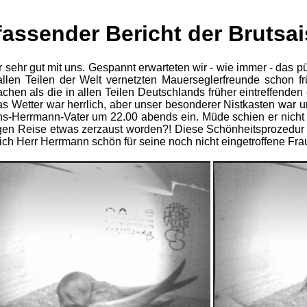
ssender Bericht der Brutsai
 sehr gut mit uns. Gespannt erwarteten wir - wie immer - das p
allen Teilen der Welt vernetzten Mauerseglerfreunde schon f
hen als die in allen Teilen Deutschlands früher eintreffende
s Wetter war herrlich, aber unser besonderer Nistkasten war un
ns-Herrmann-Vater um 22.00 abends ein. Müde schien er nicht 
ngen Reise etwas zerzaust worden?! Diese Schönheitsprozedur 
ich Herr Herrmann schön für seine noch nicht eingetroffene F