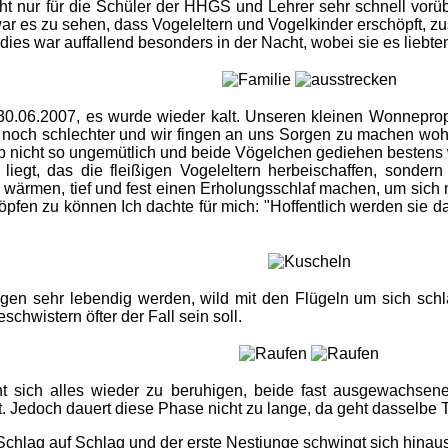
 nur für die Schüler der HHGS und Lehrer sehr schnell vorüb
r es zu sehen, dass Vogeleltern und Vogelkinder erschöpft, 
dies war auffallend besonders in der Nacht, wobei sie es liebte
30.06.2007, es wurde wieder kalt. Unseren kleinen Wonneprop
och schlechter und wir fingen an uns Sorgen zu machen woher 
 nicht so ungemütlich und beide Vögelchen gediehen bestens w
 liegt, das die fleißigen Vogeleltern herbeischaffen, sonde
ig wärmen, tief und fest einen Erholungsschlaf machen, um si
öpfen zu können Ich dachte für mich: "Hoffentlich werden sie da
ungen sehr lebendig werden, wild mit den Flügeln um sich sch
schwistern öfter der Fall sein soll.
t sich alles wieder zu beruhigen, beide fast ausgewachsene
. Jedoch dauert diese Phase nicht zu lange, da geht dasselbe T
Schlag auf Schlag und der erste Nestjunge schwingt sich hinaus 