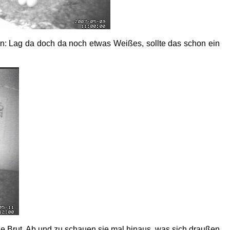
uen: Lag da doch da noch etwas Weißes, sollte das schon ein
e Brut. Ab und zu schauen sie mal hinaus, was sich draußen