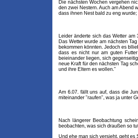
Die nächsten Wochen vergehen nicht
den zwei Nestern. Auch am Abend wa
dass ihnen Nest bald zu eng wurde; 
Leider änderte sich das Wetter am 
Das Wetter wurde am nächsten Tag n
bekommen könnten. Jedoch es bllieb
dass es nicht nur am guten Futter
beieinander liegen, sich gegenseit
neue Kraft für den nächsten Tag sch
und ihre Eltern es wollen."
Am 6.07. fällt uns auf, dass die J
miteinander "raufen", was ja unter Ge
Nach längerer Beobachtung schein
beobachten, was sich draußen so tut
Und ehe man sich versieht, geht es 