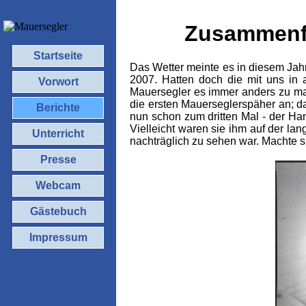
Zusammenfa
Startseite
Das Wetter meinte es in diesem Jahr
2007. Hatten doch die mit uns in 
Vorwort
Mauersegler es immer anders zu mac
die ersten Mauerseglerspäher an; da
Berichte
nun schon zum dritten Mal - der Ha
Vielleicht waren sie ihm auf der la
Unterricht
nachträglich zu sehen war. Machte s
Presse
Webcam
Gästebuch
Impressum