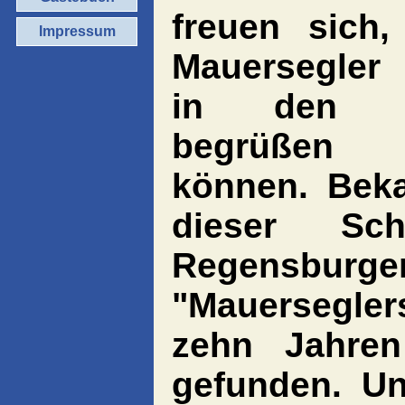
freuen sich,
Impressum
Mauersegle
in den L
begrüße
können. Beka
dieser Sc
Regensbu
"Mauersegler
zehn Jahren
gefunden. U