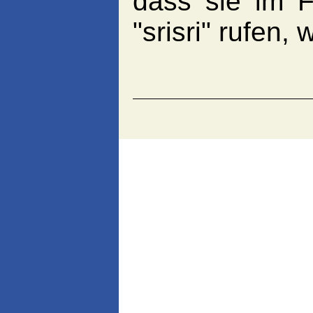
dass sie im F
"srisri" rufen,