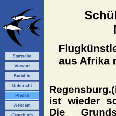
Schül
Flugkünstl
Startseite
aus Afrika
Vorwort
Berichte
Unterricht
Regensburg.(
Presse
ist wieder s
Webcam
Die Grunds
Gästebuch