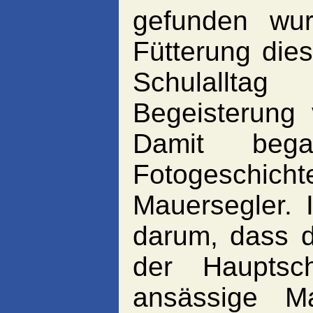
gefunden wur
Fütterung die
Schulallta
Begeisterung 
Damit began
Fotogeschic
Mauersegler.
darum, dass 
der Hauptsc
ansässige Ma